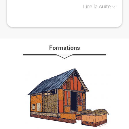
- Maçon(ne) Terre Crue (MTC): niveau 5
Lire la suite
- Technicien(ne) en Valorisation de Ressources du
Bâtiment (TVRB): niveau 4
- Coordinateur(trice) en Rénovation Énergétique et
Biosourcée (CREB): niveau 3
Des formations courtes sont également
Formations
proposées:
-Propaille
-Matiériste-coloriste en décor mural (Module
Couleur/ Module Enduit Terre) : niveau 4
L’ensemble des formateurs de Noria et Compagnie
sont des professionnels: artisans, architectes,
thermiciens, bureaux d’étude ou maîtres d’œuvre, …
Le centre de formation développe et participe à
des projets européens concernant l’harmonisation
des bonnes pratiques en construction en terre
crue.
Noria et compagnie poursuit sa dynamique