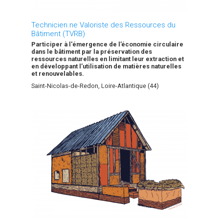
d’innovation en formation dédiée à
l’écoconstruction et au développement durable, en
privilégiant les matériaux bio-sourcés, locaux et
Technicien.ne Valoriste des Ressources du
peu transformés, et les savoir-faire liés à leur mise
Bâtiment (TVRB)
en œuvre.
Participer à l'émergence de l’économie circulaire
dans le bâtiment par la préservation des
Nous entretenons des liens avec les acteurs
ressources naturelles en limitant leur extraction et
institutionnels (Conseil Départemental 44, Région
en développant l’utilisation de matières naturelles
Pays de la Loire, Région Bretagne, commune de
et renouvelables.
Saint Nicolas, Redon Agglomération), des réseaux
Saint-Nicolas-de-Redon, Loire-Atlantique (44)
professionnels (Fédération Écoconstruire,
association AsTerre, branches professionnelles, …)
ou des associations locales : Les Amis du
Transformateur, Ecrouvis …